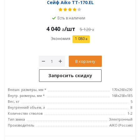
Сейф Aiko ТТ-170.EL
Есть в наличии
4 040
/шт
5 120
Экономия
1 080
В корзину
Запросить скидку
Внешн. размеры, мм *
170x260x230
Внутр. размеры, мм *
168x258x185
Вес, кг
5
Внутренний объем, л
8
Количество стволов
1-2
Тип замка
Электронный
Производитель
AIKO (Россия)