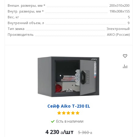
Внешн. размеры, мм *
200x310x200
Внутр. размеры, мм *
198x308x155
Вес, кг
5
Внутренний объем, л
9
Тип замка
Электронный
Производитель
AIKO (Россия)
Сейф Aiko T-230 EL
Есть в наличии
4 230
/шт
5 360