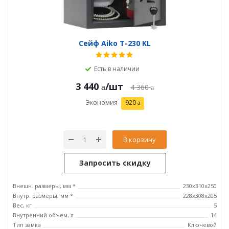
Сейф Aiko T-230 KL
Есть в наличии
3 440
/шт
4 360
Экономия
920
В корзину
Запросить скидку
Внешн. размеры, мм *
230x310x250
Внутр. размеры, мм *
228x308x205
Вес, кг
5
Внутренний объем, л
14
Тип замка
Ключевой