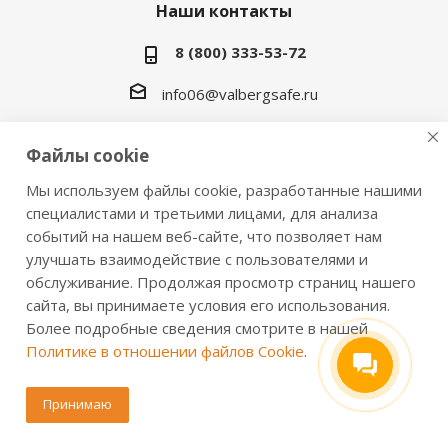
Наши контакты
8 (800) 333-53-72
info06@valbergsafe.ru
г. Нижний Тагил, Восточное ш., 17б стр. 1
Файлы cookie
Мы используем файлы cookie, разработанные нашими
специалистами и третьими лицами, для анализа
событий на нашем веб-сайте, что позволяет нам
улучшать взаимодействие с пользователями и
обслуживание. Продолжая просмотр страниц нашего
2016-2026 © VALBERGSAFE.RU — Интернет-магазин
сайта, вы принимаете условия его использования.
сейфов Valberg и металлической мебели Практик.
Более подробные сведения смотрите в нашей
Продажа сейфов для дома и офиса, металлических
Политике в отношении файлов Cookie
.
шкафов, стеллажей, металлических дверей.
Информация о розничных ценах, технических
Принимаю
характеристиках, наличии на складе носит справочный
характер и не является публичной офертой,