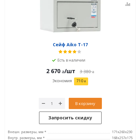
Сейф Aiko T-17
Есть в наличии
2 670
/шт
3 380
Экономия
710
В корзину
Запросить скидку
Внешн. размеры, мм *
171x260x230
Внутр. размеры, мм *
168x257x175