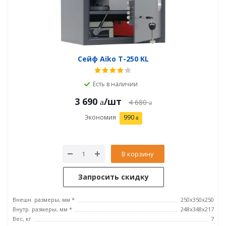
Сейф Aiko T-250 KL
Есть в наличии
3 690
/шт
4 680
Экономия
990
В корзину
Запросить скидку
Внешн. размеры, мм *
250x350x250
Внутр. размеры, мм *
248x348x217
Вес, кг
7