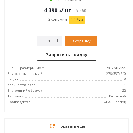
4 390
/шт
5 560
Экономия
1 170
В корзину
Запросить скидку
Внешн. размеры, мм *
280x340x295
Внутр. размеры, мм *
276x337x240
Вес, кг
8
Количество полок
1
Внутренний объем, л
22
Тип замка
Ключевой
Производитель
AIKO (Россия)
Показать еще