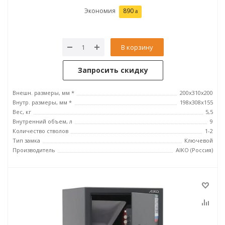
Экономия
890
В корзину
Запросить скидку
Внешн. размеры, мм *
200x310x200
Внутр. размеры, мм *
198x308x155
Вес, кг
5,5
Внутренний объем, л
9
Количество стволов
1-2
Тип замка
Ключевой
Производитель
AIKO (Россия)