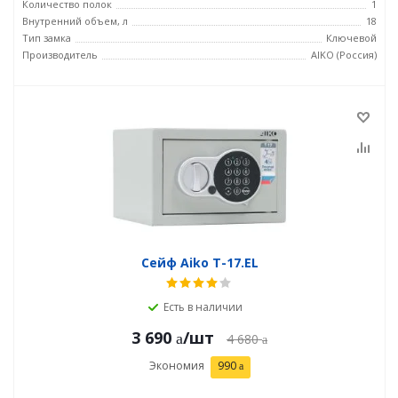
Количество полок
1
Внутренний объем, л
18
Тип замка
Ключевой
Производитель
AIKO (Россия)
Сейф Aiko T-17.EL
Есть в наличии
3 690
/шт
4 680
Экономия
990