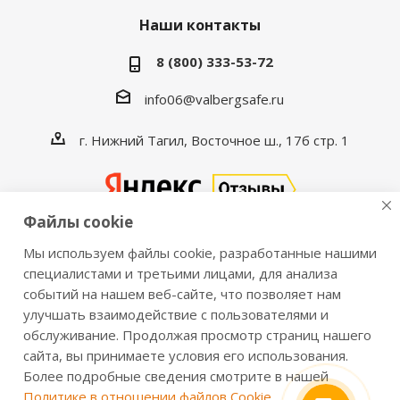
Наши контакты
8 (800) 333-53-72
info06@valbergsafe.ru
г. Нижний Тагил, Восточное ш., 17б стр. 1
Файлы cookie
Мы используем файлы cookie, разработанные нашими
2016-2026 © VALBERGSAFE.RU — Интернет-магазин
специалистами и третьими лицами, для анализа
событий на нашем веб-сайте, что позволяет нам
сейфов Valberg и металлической мебели Практик.
улучшать взаимодействие с пользователями и
Продажа сейфов для дома и офиса, металлических
обслуживание. Продолжая просмотр страниц нашего
шкафов, стеллажей, металлических дверей.
сайта, вы принимаете условия его использования.
Информация о розничных ценах, технических
Более подробные сведения смотрите в нашей
характеристиках, наличии на складе носит справочный
Политике в отношении файлов Cookie
.